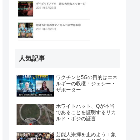
人気記事
ワクチンと5Gの目的はエネ
ルギーの収穫：ジェシー・
ザボーター
ホワイトハット、Qが本当
であることを証明するリカ
ルド・ボジの証言
芸能人崇拝を止めよう：象