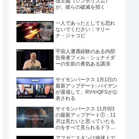
徴主義（シンボリズム）
が、彼らの破滅を招く
一人であったとしても恐れ
ないでください：マリー
ナ・ジャコビ
宇宙人遭遇経験のある内部
告発者フィル・シュナイダ
ーの生前の勇気ある講演
サイモンパークス 1月1日の
最新アップデート: バイデン
が退場して、RVやQFSが公
表される
サイモンパークス 11月9日
の最新アップデート①：11
月は見たいと思っていたも
のをすべて見られるドラマ
チックな月になる
アフガニスタンは地球上で