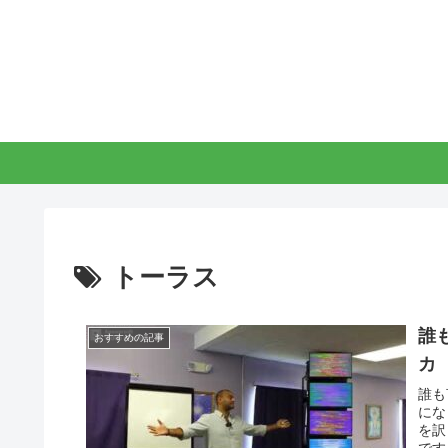
トーラス
誰
おすすめの記事
カ
誰も
にな
を訳