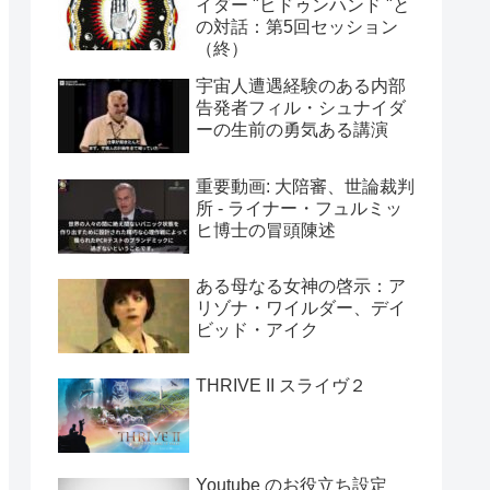
イダー "ヒドゥンハンド "と
の対話：第5回セッション
（終）
宇宙人遭遇経験のある内部
告発者フィル・シュナイダ
ーの生前の勇気ある講演
重要動画: 大陪審、世論裁判
所 - ライナー・フュルミッ
ヒ博士の冒頭陳述
ある母なる女神の啓示：ア
リゾナ・ワイルダー、デイ
ビッド・アイク
THRIVE II スライヴ２
Youtube のお役立ち設定