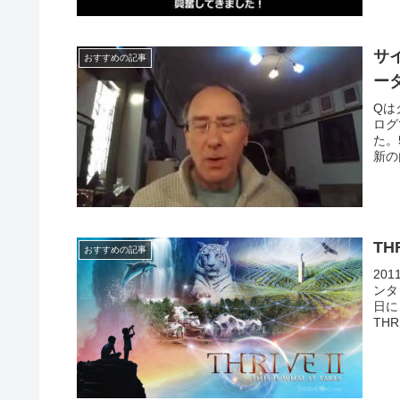
サ
おすすめの記事
ー
Qは
ログ
た。
新の
TH
おすすめの記事
20
ンタ
日にリ
THR.