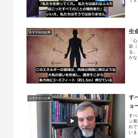
です
生
おすすめの記事
「心
宙（
る」
かな
す
おすすめの記事
ョ
すべ
ン第
れて
いま