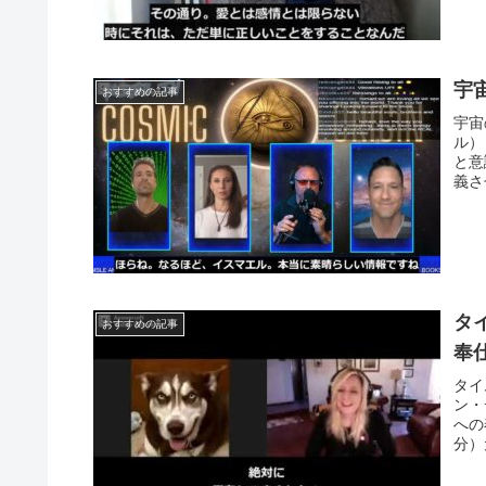
宇
おすすめの記事
宇宙
ル）
と意
義さ
タ
おすすめの記事
奉
タイ
ン・
への
分）元