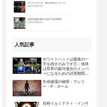
人気記事
ホワイトハットは最後の一
手を残すのみです①：地球
は世界の銀河連合のメンバ
ーになるための試用期間に
入った：アレックス・コリ
生命磁場の秘密：マンリ
アー、マイケル・サラ＆エ
ー・P・ホール
レナ・ダナーン
自称イルミナティ・インサ