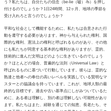
う？私たちは、自分たちの信念（be-lie（嘘）-fs）を押し
付けるのでしょうか？1日24時間、12ヶ月、地球の季節を
受け入れろと言うのでしょうか？
平和な社会として機能するために、私たちは合意された行
動を遵守する必要があります。神から与えられた権利、国
際的な権利、憲法上の権利と呼ばれるものがあり、その他
にも私たちが同意する基本的な権利がありますが、霊的、
技術的に進んだ文明はどのように生きているのでしょう
か？ほとんどの場合、普遍的な法則（Universal Law）と
呼ばれるものに基づいて行動しています。彼らは、霊的な
熟達と他者への奉仕の高いレベルを実践している賢明なマ
スターとの協議会を持っています。これが、地球人類の最
終的な目標です。過去や古い基準点にしがみついているた
めに、ある者は理解し、別の者は理解しない可能性があり
ます。私たちはまた、経験を通じての知恵、長老たち、そ