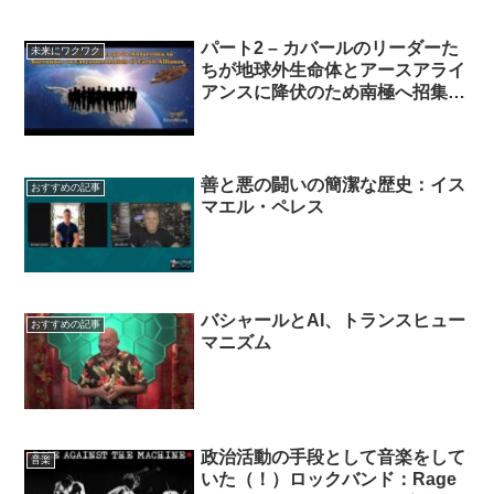
パート2 – カバールのリーダーた
未来にワクワク
ちが地球外生命体とアースアライ
アンスに降伏のため南極へ招集さ
れた：マイケル・サラ
善と悪の闘いの簡潔な歴史：イス
おすすめの記事
マエル・ペレス
バシャールとAI、トランスヒュー
おすすめの記事
マニズム
政治活動の手段として音楽をして
音楽
いた（！）ロックバンド：Rage