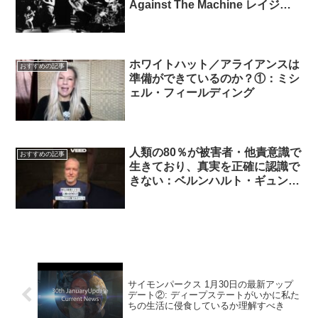
Against The Machine レイジ・
アゲインスト・ザ・マシーン 日
本語訳まとめ
ホワイトハット／アライアンスは
おすすめの記事
準備ができているのか？①：ミシ
ェル・フィールディング
人類の80％が被害者・他責意識で
おすすめの記事
生きており、真実を正確に認識で
きない：ベルンハルト・ギュンタ
ー
サイモンパークス 1月30日の最新アップ
デート②: ディープステートがいかに私た
ちの生活に侵食しているか理解すべき