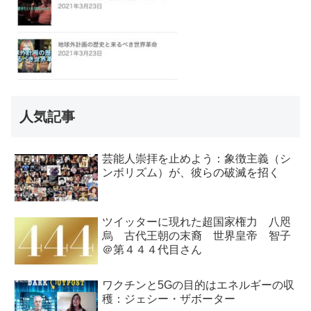
人気記事
芸能人崇拝を止めよう：象徴主義（シ
ンボリズム）が、彼らの破滅を招く
ツイッターに現れた超国家権力 八咫
烏 古代王朝の末裔 世界皇帝 智子
＠第４４４代目さん
ワクチンと5Gの目的はエネルギーの収
穫：ジェシー・ザボーター