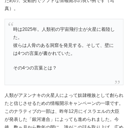
ための、受動的でソフトな情報開示の良い例です（写
真）。
時は2025年。人類初の宇宙飛行士が火星に着陸し
た。
彼らは人骨のある洞窟を発見する。そして、壁に
は4つの言葉が書かれていた。
その4つの言葉とは？
人類がアヌンナキの火星人によって奴隷種族として創られ
たと信じさせるための情報開示キャンペーンの一環です。
このナラティブの一部は、昨年12月にイスラエルの大臣
が発表した「銀河連合」によっても進められました。今
後、数ヶ月から数年の間に、誰がこの話を取り上げ、広め