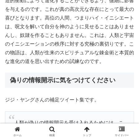
造的衝動によって進化することができるよう、微細に影響
を与えるのです。これが真の高次元な存在にとって最大の
喜びとなります。高位の人間、つまりハイ・イニシエート
は、呪文を解いて自分を神のように見せることはありませ
んし、奴隷を作ることもありません。これは、人類と宇宙
のイニシエーションの秩序に対する究極の裏切りです。こ
の物語は、人類が生来のスピリチュアルな錬金術と本質的
な進化の道を思い出すための試練なのです。
偽りの情報開示に気をつけてください
ジジ・ヤングさんの補足ツイート集です。
人類が偽りの情報開示を受け入れるためには、こ
のように不安定な状態を解消しなければなりませ
ホーム
検索
トップ
サイドバー