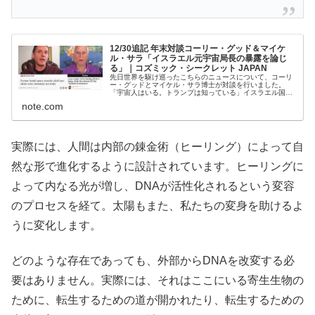
12/30追記 年末対談コーリー・グッド＆マイケ
ル・サラ「イスラエル元宇宙局長の暴露を論じ
る」｜コズミック・シークレット JAPAN
先日世界を駆け巡ったこちらのニュースについて、コーリ
ー・グッドとマイケル・サラ博士が対談を行いました。
「宇宙人はいる。トランプは知っている」イスラエル国防
省元宇宙局長が爆弾発言「人類は銀河連合と前からコンタ
note.com
クトをとっている」。イスラエル国...
実際には、人間は内部の錬金術（ヒーリング）によって自
然な形で進化するように設計されています。ヒーリングに
よって内なる光が増し、DNAが活性化されるという変容
のプロセスを経て。太陽もまた、私たちの変身を助けるよ
うに変化します。
どのような存在であっても、外部からDNAを改変する必
要はありません。実際には、それはここにいる寄生生物の
ために、転生するための道が開かれたり、転生するための