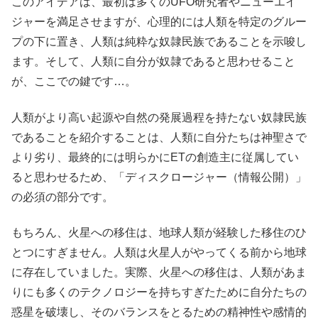
このアイデアは、最初は多くのUFO研究者やニューエイ
ジャーを満足させますが、心理的には人類を特定のグルー
プの下に置き、人類は純粋な奴隷民族であることを示唆し
ます。そして、人類に自分が奴隷であると思わせること
が、ここでの鍵です…。
人類がより高い起源や自然の発展過程を持たない奴隷民族
であることを紹介することは、人類に自分たちは神聖さで
より劣り、最終的には明らかにETの創造主に従属してい
ると思わせるため、「ディスクロージャー（情報公開）」
の必須の部分です。
もちろん、火星への移住は、地球人類が経験した移住のひ
とつにすぎません。人類は火星人がやってくる前から地球
に存在していました。実際、火星への移住は、人類があま
りにも多くのテクノロジーを持ちすぎたために自分たちの
惑星を破壊し、そのバランスをとるための精神性や感情的