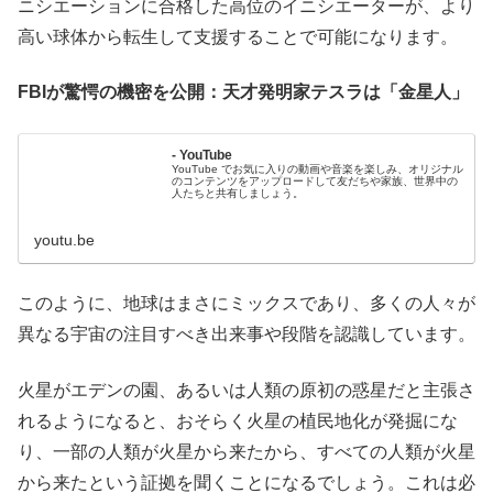
ニシエーションに合格した高位のイニシエーターが、より
高い球体から転生して支援することで可能になります。
FBIが驚愕の機密を公開：天才発明家テスラは「金星人」
- YouTube
YouTube でお気に入りの動画や音楽を楽しみ、オリジナル
のコンテンツをアップロードして友だちや家族、世界中の
人たちと共有しましょう。
youtu.be
このように、地球はまさにミックスであり、多くの人々が
異なる宇宙の注目すべき出来事や段階を認識しています。
火星がエデンの園、あるいは人類の原初の惑星だと主張さ
れるようになると、おそらく火星の植民地化が発掘にな
り、一部の人類が火星から来たから、すべての人類が火星
から来たという証拠を聞くことになるでしょう。これは必