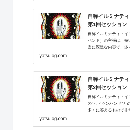
自称イルミナティ
第1回セッション
自称イルミナティ・イン
ハンド）の主張は、短
当に深遠な内容で、多く
ので、具体的...
yatsulog.com
自称イルミナティ
第2回セッション
自称イルミナティ・イン
の"ヒドゥンハンド"
多くに答えるもので非
当てはまるの...
yatsulog.com