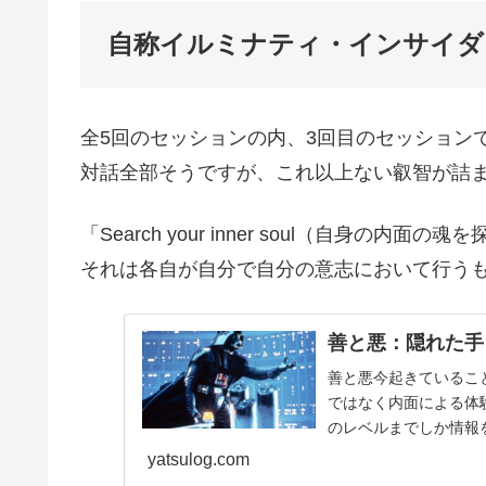
自称イルミナティ・インサイダー
全5回のセッションの内、3回目のセッション
対話全部そうですが、これ以上ない叡智が詰
「Search your inner soul（自身の
それは各自が自分で自分の意志において行う
善と悪：隠れた手
善と悪今起きているこ
ではなく内面による体
のレベルまでしか情報
陽が統合された程度（その
yatsulog.com