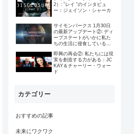
2）: "レイ "のインタビュ
ー：ジェイソン・シャーカ
サイモンパークス 1月30日
の最新アップデート②: ディ
ープステートがいかに私た
ちの生活に侵食しているか
理解すべき
即興の再会②: 私たちには現
実を創造する力がある：JC
KAY＆チャーリー・ウォー
ド
カテゴリー
おすすめの記事
未来にワクワク