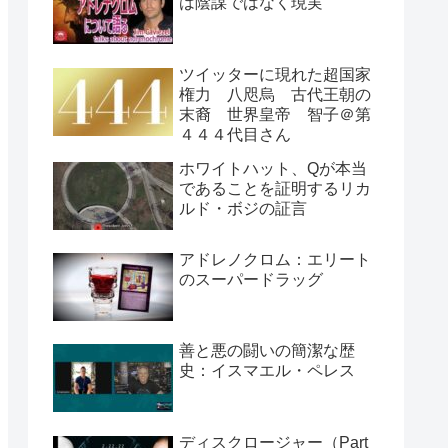
は陰謀ではなく現実
ツイッターに現れた超国家
権力 八咫烏 古代王朝の
末裔 世界皇帝 智子＠第
４４４代目さん
ホワイトハット、Qが本当
であることを証明するリカ
ルド・ボジの証言
アドレノクロム：エリート
のスーパードラッグ
善と悪の闘いの簡潔な歴
史：イスマエル・ペレス
ディスクロージャー（Part