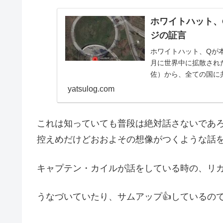
ホワイトハット、
ジの証言
ホワイトハット、Qが本
月に世界中に拡散され
佐）から、全ての国に
トラリア・ワン政党...
yatsulog.com
これは知っていても普段は絶対話さないであ
控えめだけどおおよその想像がつくような話
キャプテン・カイルが話をしている時の、リ
うなづいていたり、サムアップ👍しているの