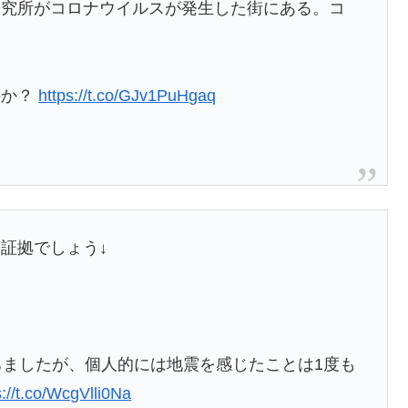
研究所がコロナウイルスが発生した街にある。コ
のか？
https://t.co/GJv1PuHgaq
証拠でしょう↓
ちましたが、個人的には地震を感じたことは1度も
s://t.co/WcgVlli0Na