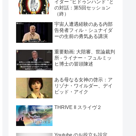
イダー "ヒドゥンハンド "と
の対話：第5回セッション
（終）
宇宙人遭遇経験のある内部
告発者フィル・シュナイダ
ーの生前の勇気ある講演
重要動画: 大陪審、世論裁判
所 - ライナー・フュルミッ
ヒ博士の冒頭陳述
ある母なる女神の啓示：ア
リゾナ・ワイルダー、デイ
ビッド・アイク
THRIVE II スライヴ２
Youtube のお役立ち設定