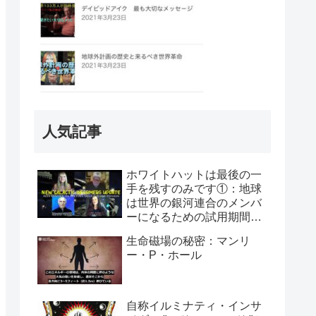
人気記事
ホワイトハットは最後の一
手を残すのみです①：地球
は世界の銀河連合のメンバ
ーになるための試用期間に
入った：アレックス・コリ
生命磁場の秘密：マンリ
アー、マイケル・サラ＆エ
ー・P・ホール
レナ・ダナーン
自称イルミナティ・インサ